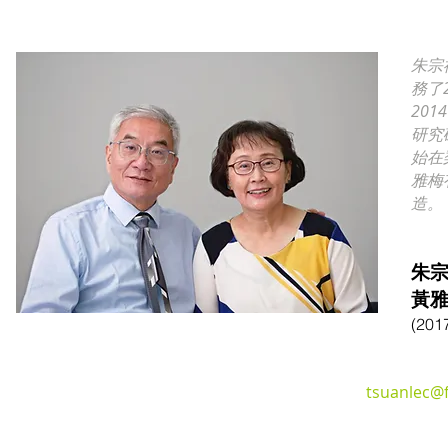
朱宗
務了
20
研究
始在
雅梅
造。
朱
黃雅
(20
tsuanlec@