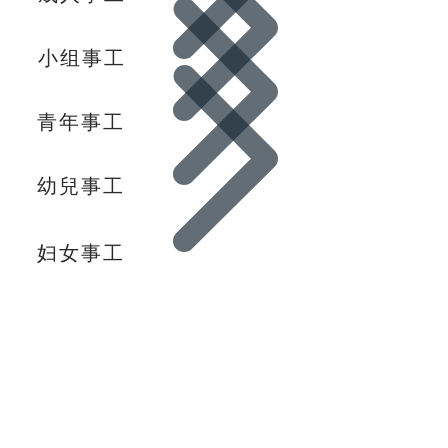
小组事工
青年事工
幼兒事工
妇女事工
Contacts
Links
Email:
Click to send
FBCC Y
outh
Phone: (281) 499-2131
FBCC
Children
Address
2825 Miller Ranch Rd, Pearlan