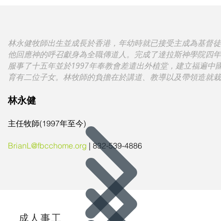
林永健牧師出生並成長於香港，年幼時就已接受主成為基督徒
他回應神的呼召獻身為全職傳道人。完成了達拉斯神學院四年
服事了十五年並於1997年奉教會差遣出外植堂，建立福遍中
育有二位子女。林牧師的負擔在於講道、教導以及帶領造就栽
林永健
主任牧師
(1997年至今)
BrianL@fbcchome.org
| 832-539-4886
成人事工